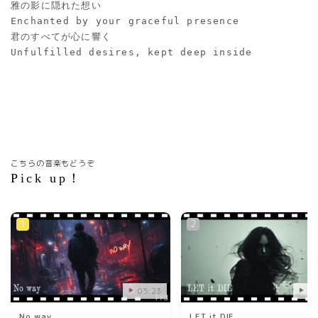
雅の影に隠れた想い
Enchanted by your graceful presence
君のすべてが心に響く
Unfulfilled desires, kept deep inside
こちらの音楽もどうぞ
Pick up！
05:23
03
No way
LET it DIE