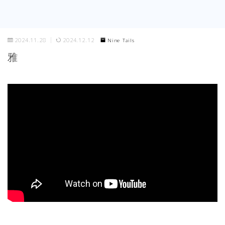
2024.11.28
2024.12.12
Nine Tails
雅