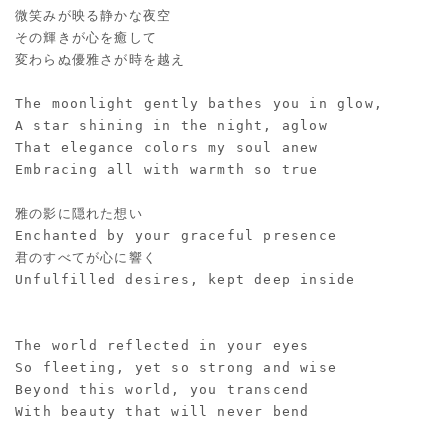
微笑みが映る静かな夜空
その輝きが心を癒して
変わらぬ優雅さが時を越え
The moonlight gently bathes you in glow,
A star shining in the night, aglow
That elegance colors my soul anew
Embracing all with warmth so true
雅の影に隠れた想い
Enchanted by your graceful presence
君のすべてが心に響く
Unfulfilled desires, kept deep inside
The world reflected in your eyes
So fleeting, yet so strong and wise
Beyond this world, you transcend
With beauty that will never bend