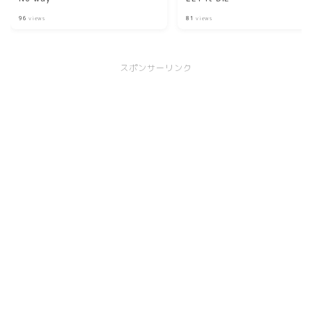
96
views
81
views
スポンサーリンク