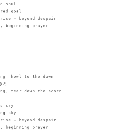
ed soul
ered goal
 rise — beyond despair
h, beginning prayer
ing, howl to the dawn
きろ
ing, tear down the scorn
n
ss cry
ing sky
 rise — beyond despair
h, beginning prayer