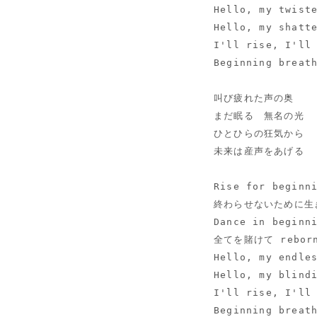
Hello, my twist
Hello, my shatt
I'll rise, I'll
Beginning breat
叫び疲れた声の奥
まだ眠る　無名の光
ひとひらの狂気から
未来は産声をあげる
Rise for beginn
終わらせないために生
Dance in beginn
全てを賭けて rebor
Hello, my endle
Hello, my blind
I'll rise, I'll
Beginning breat