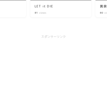
LET it DIE
黄
81
views
80
vi
スポンサーリンク