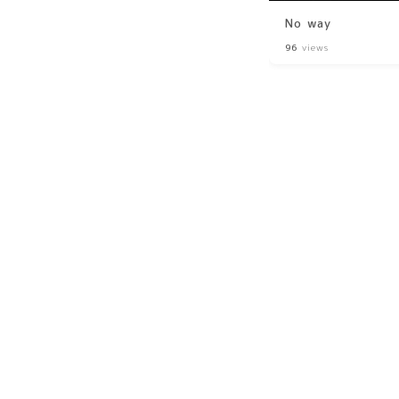
No way
96
views