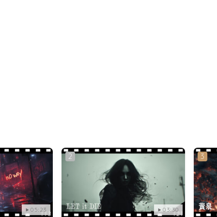
.
05:23
03:30