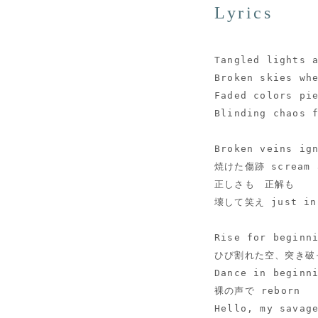
Lyrics
Tangled lights 
Broken skies wh
Faded colors pi
Blinding chaos 
Broken veins ig
焼けた傷跡 scream 
正しさも　正解も
壊して笑え just in
Rise for beginn
ひび割れた空、突き破
Dance in beginn
裸の声で reborn
Hello, my savag