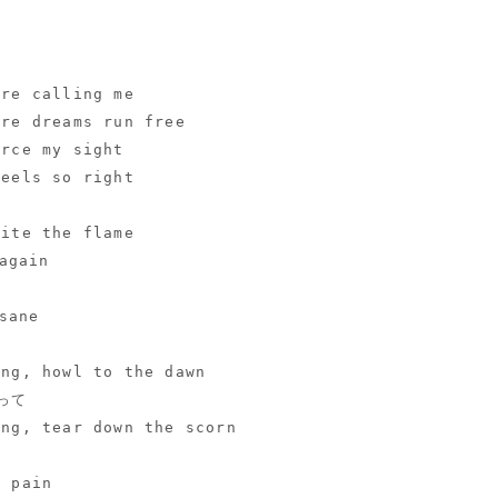
are calling me
ere dreams run free
erce my sight
feels so right
nite the flame
again
sane
ing, howl to the dawn
って
ing, tear down the scorn
e pain