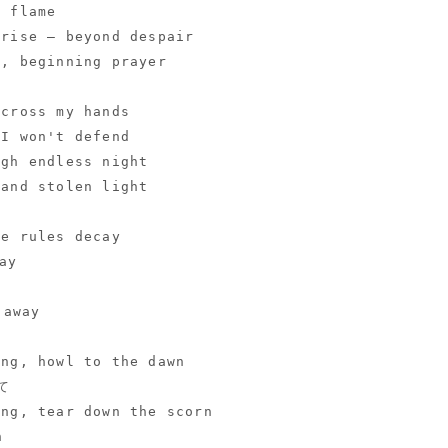
l flame
 rise — beyond despair
h, beginning prayer
across my hands
 I won't defend
ugh endless night
 and stolen light
he rules decay
ay
away
ing, howl to the dawn
て
ing, tear down the scorn
n