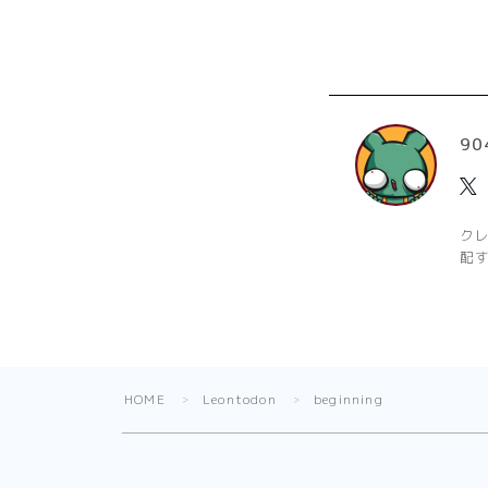
90
ク
配
HOME
Leontodon
beginning
＞
＞