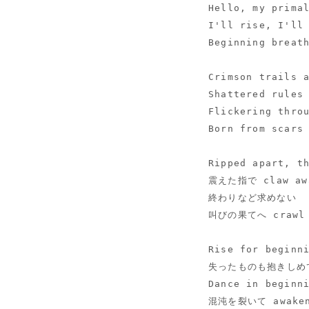
Hello, my prima
I'll rise, I'll
Beginning breat
Crimson trails 
Shattered rules
Flickering thro
Born from scars
Ripped apart, t
震えた指で claw aw
終わりなど求めない
叫びの果てへ crawl 
Rise for beginn
失ったものも抱きしめ
Dance in beginn
混沌を裂いて awake