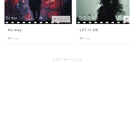
05:23
03
No way
LET it DIE
96
views
82
views
スポンサーリンク