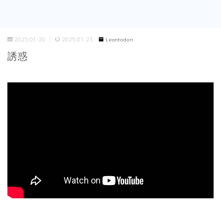
2025.01.20
2025.01.23
Leontodon
誘惑