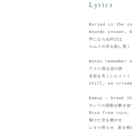
Lyrics
Buried in the s
Wounds unseen, 
声にならぬ叫びは
カムイの耳を刺し貫く
Bones remember 
アㇰに残る涙の跡
名前を失くしたイノミ
Still, we screa
Kamuy — break t
モシリの鼓動を解き放
Rise from ruin,
裂けた空を燃やせ
レタㇻ照らせ、影を斬