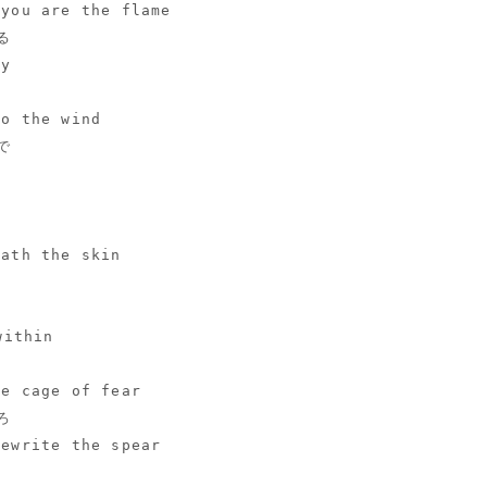
 you are the flame
る
uy
to the wind
で
eath the skin
ithin
he cage of fear
ろ
rewrite the spear