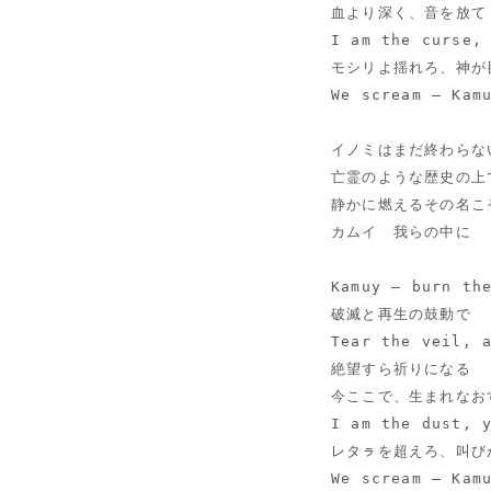
血より深く、音を放て
I am the curse,
モシリよ揺れろ、神が
We scream — Kam
イノミはまだ終わらな
亡霊のような歴史の上
静かに燃えるその名こ
カムイ　我らの中に
Kamuy — burn th
破滅と再生の鼓動で
Tear the veil, 
絶望すら祈りになる
今ここで、生まれなお
I am the dust, 
レタㇻを超えろ、叫び
We scream — Kam