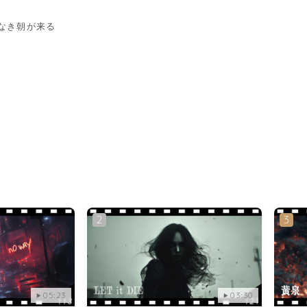
なき朝が来る
05:23
03:30