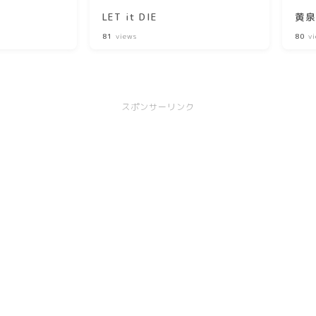
LET it DIE
黄
81
views
80
vi
スポンサーリンク