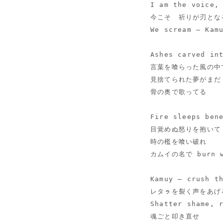
I am the voice,
今こそ　祈りが刃とな
We scream — Kam
Ashes carved in
言葉を喰らった風の中
見捨てられた夢がまだ
骨の奥で歌ってる
Fire sleeps ben
目覚めぬ怒りを抱いて
時の檻を喰い破れ
カムイの名で burn w
Kamuy — crush t
レタㇻを裂く声をあげ
Shatter shame, 
魂ごと叩き直せ