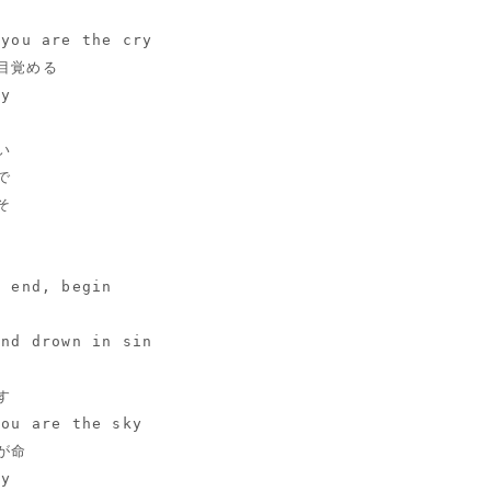
 you are the cry
目覚める
uy
い
で
そ
e end, begin
and drown in sin
す
you are the sky
が命
uy