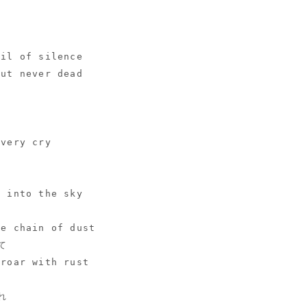
oil of silence
but never dead
every cry
m into the sky
he chain of dust
て
 roar with rust
れ