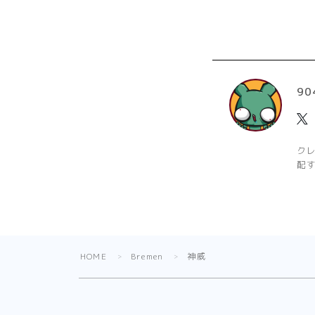
90
ク
配
HOME
Bremen
神威
＞
＞